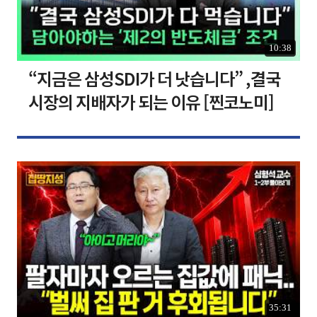
10:38
“지금은 삼성SDI가 더 낫습니다” ,결국
시장의 지배자가 되는 이유 [찐코노미]
35:31