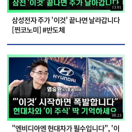
13:01
삼성전자 주가 '이것' 끝나면 날라갑니다
[찐코노미] #반도체
08:23
"엔비디아엔 현대차가 필수입니다", '이