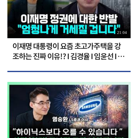
21:04
이재명 대통령이 요즘 초고가주택을 강
조하는 진짜 이유!? I 김경율 I 임윤선 I 정
치대학