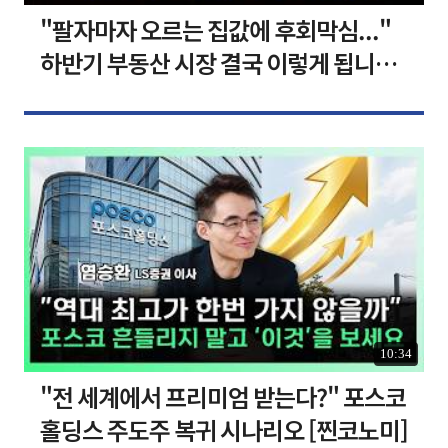
"팔자마자 오르는 집값에 후회막심..."
하반기 부동산 시장 결국 이렇게 됩니다 I
집땅지성 I 김인만, 심형석 교수
10:34
"전 세계에서 프리미엄 받는다?" 포스코
홀딩스 주도주 복귀 시나리오 [찐코노미]