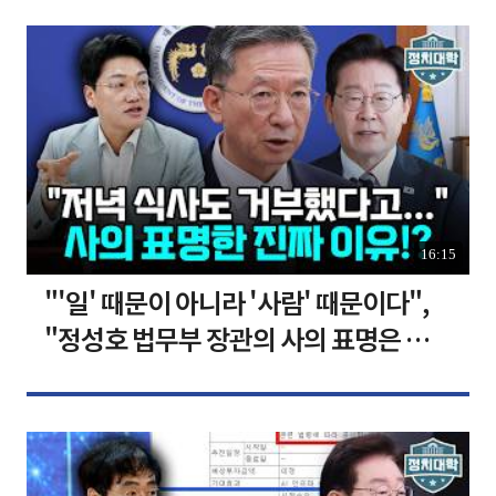
16:15
"'일' 때문이 아니라 '사람' 때문이다",
"정성호 법무부 장관의 사의 표명은 이재
명 정부의 가장 큰 위기" I 설주완 I 임윤
선 I 정치대학