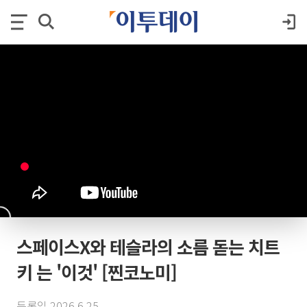
스페이스X와 테슬라의 소름 돋는 치트
키 는 '이것' [찐코노미]
등록일 2026.6.25