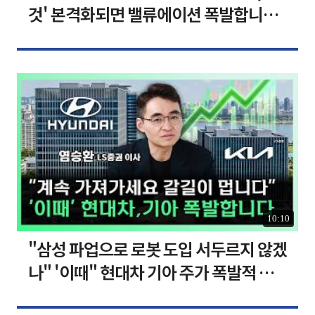
것' 본격화되면 밸류에이션 폭발합니다
[찐코노미]
10:10
"삼성 파업으로 로봇 도입 서두르지 않겠
나" '이때" 현대차 기아 주가 폭발적 성
장합니다 [찐코노미]