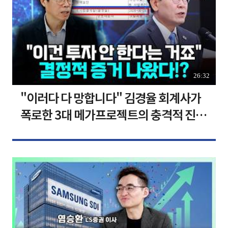
26:32
"이러다 다 망합니다" 김경율 회계사가
폭로한 3대 메가프로젝트의 충격적 진실
I 김경율 I 임윤선 I 정치대학