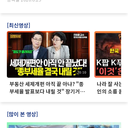
[최신영상]
20:10
부동산 세제개편 아직 끝 아냐? "종
나라 잘 사는데
부세율 발표보다 내릴 것" 장기거주
인의 소름 돋는
·양도세 전망 I 집땅지성 I 김인만,
진미윤
[많이 본 영상]