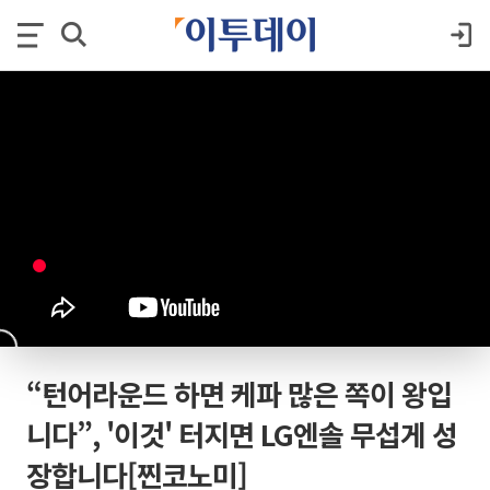
“턴어라운드 하면 케파 많은 쪽이 왕입
니다”, '이것' 터지면 LG엔솔 무섭게 성
장합니다[찐코노미]