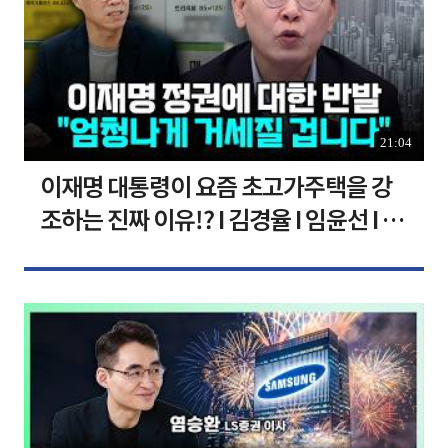
21:04
이재명 대통령이 요즘 초고가주택을 강
조하는 진짜 이유!? I 김경율 I 임윤선 I 정
치대학