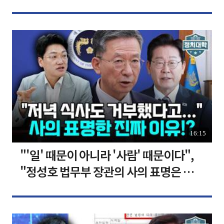
장합니다 [찐코노미]
16:15
"'일' 때문이 아니라 '사람' 때문이다",
"정성호 법무부 장관의 사의 표명은 이재
명 정부의 가장 큰 위기" I 설주완 I 임윤
선 I 정치대학