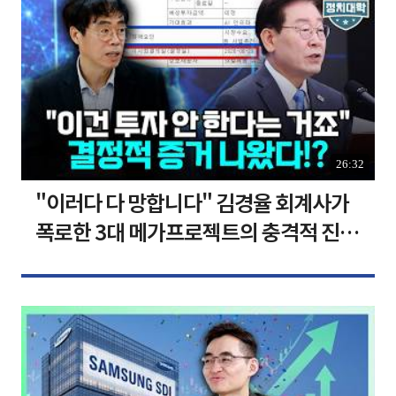
26:32
"이러다 다 망합니다" 김경율 회계사가
폭로한 3대 메가프로젝트의 충격적 진실
I 김경율 I 임윤선 I 정치대학