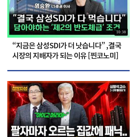
10:38
“지금은 삼성SDI가 더 낫습니다” ,결국
시장의 지배자가 되는 이유 [찐코노미]