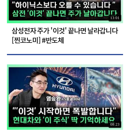
13:01
삼성전자 주가 '이것' 끝나면 날라갑니다
[찐코노미] #반도체
08:23