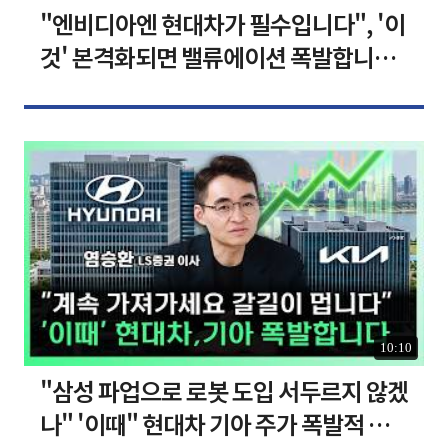
"엔비디아엔 현대차가 필수입니다", '이
것' 본격화되면 밸류에이션 폭발합니다
[찐코노미]
10:10
"삼성 파업으로 로봇 도입 서두르지 않겠
나" '이때" 현대차 기아 주가 폭발적 성