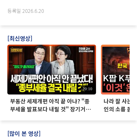
등록일 2026.6.20
[최신영상]
20:10
부동산 세제개편 아직 끝 아냐? "종
나라 잘 사는데
부세율 발표보다 내릴 것" 장기거주
인의 소름 돋는
·양도세 전망 I 집땅지성 I 김인만,
진미윤
[많이 본 영상]