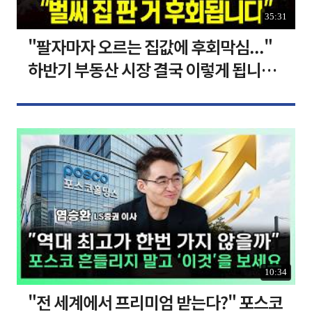
35:31
"팔자마자 오르는 집값에 후회막심..."
하반기 부동산 시장 결국 이렇게 됩니다 I
집땅지성 I 김인만, 심형석 교수
10:34
"전 세계에서 프리미엄 받는다?" 포스코