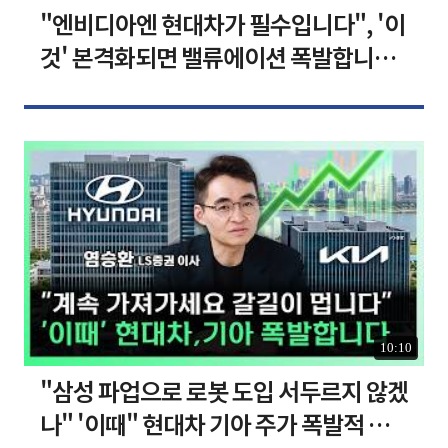
"엔비디아엔 현대차가 필수입니다", '이
것' 본격화되면 밸류에이션 폭발합니다
[찐코노미]
10:10
"삼성 파업으로 로봇 도입 서두르지 않겠
나" '이때" 현대차 기아 주가 폭발적 성