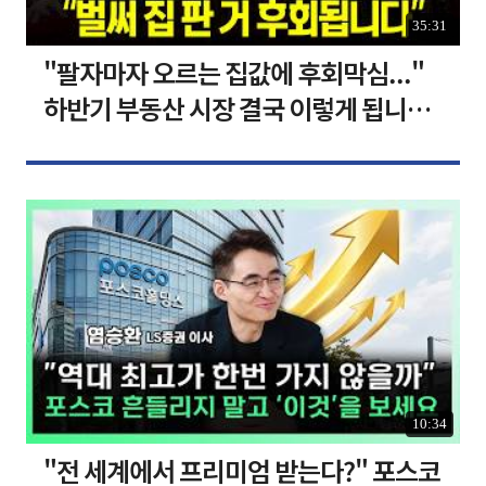
35:31
"팔자마자 오르는 집값에 후회막심..."
하반기 부동산 시장 결국 이렇게 됩니다 I
집땅지성 I 김인만, 심형석 교수
10:34
"전 세계에서 프리미엄 받는다?" 포스코