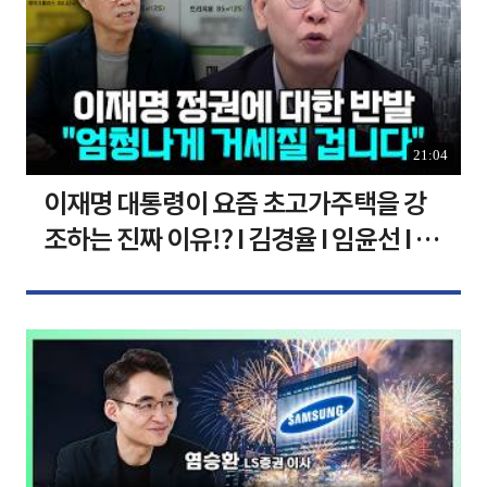
21:04
이재명 대통령이 요즘 초고가주택을 강
조하는 진짜 이유!? I 김경율 I 임윤선 I 정
치대학