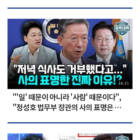
장합니다 [찐코노미]
16:15
"'일' 때문이 아니라 '사람' 때문이다",
"정성호 법무부 장관의 사의 표명은 이재
명 정부의 가장 큰 위기" I 설주완 I 임윤
선 I 정치대학