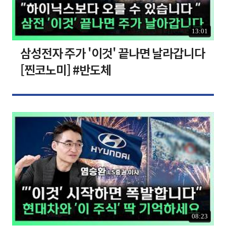
13:01
삼성전자 주가 '이것' 끝나면 날라갑니다
[찐코노미] #반도체
08:23