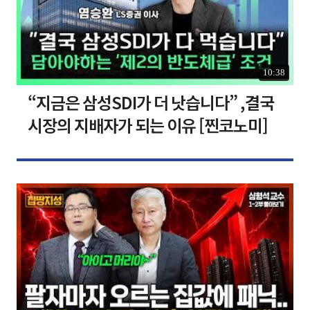
10:38
“지금은 삼성SDI가 더 낫습니다” ,결국
시장의 지배자가 되는 이유 [찐코노미]