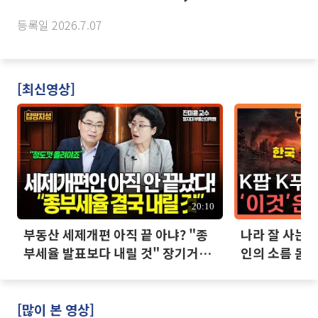
등록일 2026.7.07
[최신영상]
20:10
부동산 세제개편 아직 끝 아냐? "종
나라 잘 사는데
부세율 발표보다 내릴 것" 장기거주
인의 소름 돋는
·양도세 전망 I 집땅지성 I 김인만,
진미윤
[많이 본 영상]