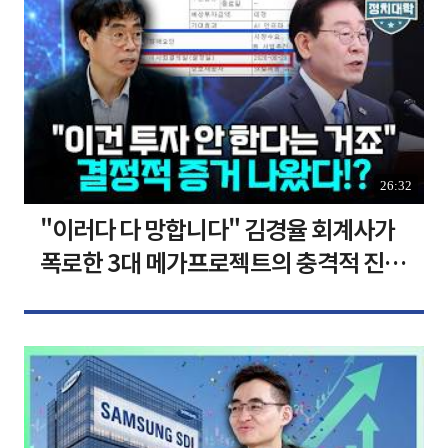
26:32
"이러다 다 망합니다" 김경율 회계사가
폭로한 3대 메가프로젝트의 충격적 진실
I 김경율 I 임윤선 I 정치대학