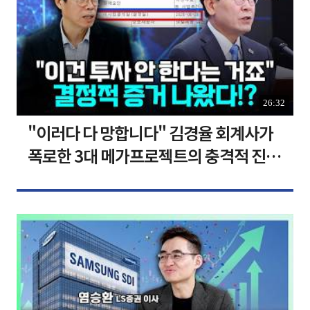
26:32
"이러다 다 망합니다" 김경율 회계사가
폭로한 3대 메가프로젝트의 충격적 진실
I 김경율 I 임윤선 I 정치대학