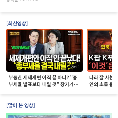
[최신영상]
20:10
부동산 세제개편 아직 끝 아냐? "종
나라 잘 사는데
부세율 발표보다 내릴 것" 장기거주
인의 소름 돋는
·양도세 전망 I 집땅지성 I 김인만,
진미윤
[많이 본 영상]