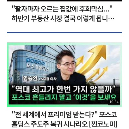
"팔자마자 오르는 집값에 후회막심..."
하반기 부동산 시장 결국 이렇게 됩니다 I
집땅지성 I 김인만, 심형석 교수
10:34
"전 세계에서 프리미엄 받는다?" 포스코
홀딩스 주도주 복귀 시나리오 [찐코노미]