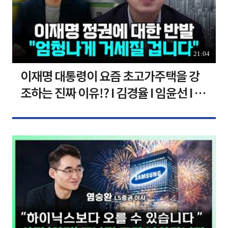
21:04
이재명 대통령이 요즘 초고가주택을 강
조하는 진짜 이유!? I 김경율 I 임윤선 I 정
치대학