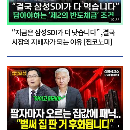
10:38
“지금은 삼성SDI가 더 낫습니다” ,결국
시장의 지배자가 되는 이유 [찐코노미]
35:31