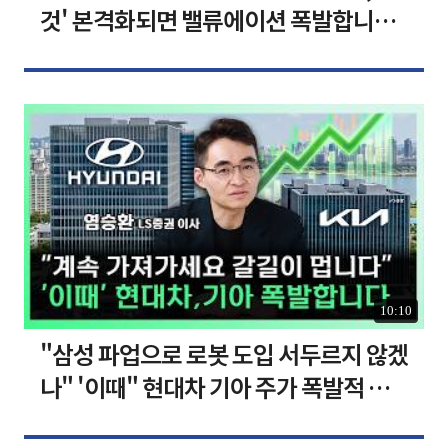
것' 본격화되면 밸류에이션 폭발합니다
[찐코노미]
10:10
"삼성 파업으로 로봇 도입 서두르지 않겠
나" '이때" 현대차 기아 주가 폭발적 성
장합니다 [찐코노미]