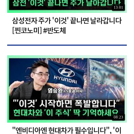
13:01
삼성전자 주가 '이것' 끝나면 날라갑니다
[찐코노미] #반도체
08:23
"엔비디아엔 현대차가 필수입니다", '이