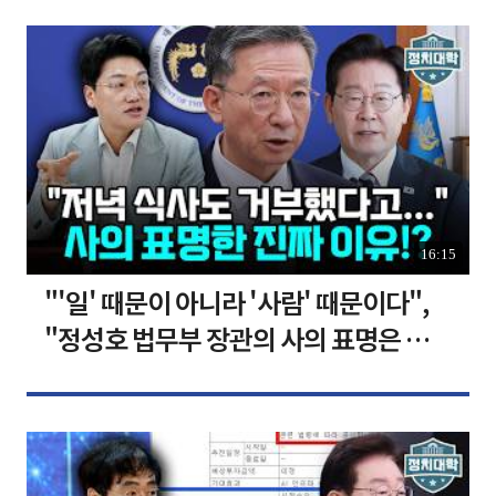
16:15
"'일' 때문이 아니라 '사람' 때문이다",
"정성호 법무부 장관의 사의 표명은 이재
명 정부의 가장 큰 위기" I 설주완 I 임윤
선 I 정치대학