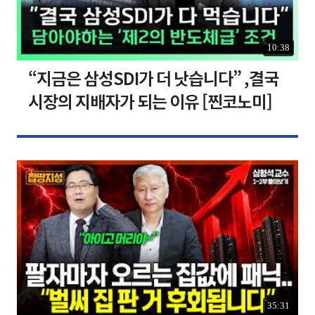
10:38
“지금은 삼성SDI가 더 낫습니다” ,결국
시장의 지배자가 되는 이유 [찐코노미]
35:31