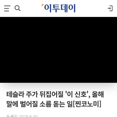
테슬라 주가 뒤집어질 '이 신호', 올해
말에 벌어질 소름 돋는 일[찐코노미]
등록일 2026.6.30