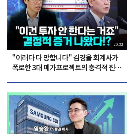
26:32
"이러다 다 망합니다" 김경율 회계사가
폭로한 3대 메가프로젝트의 충격적 진실
I 김경율 I 임윤선 I 정치대학