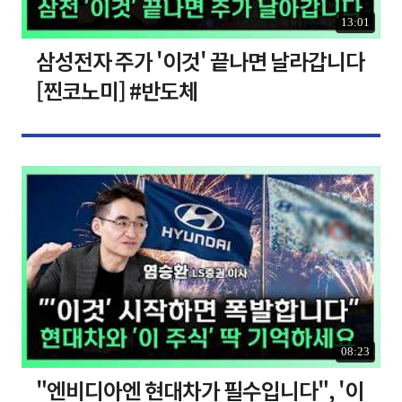
13:01
삼성전자 주가 '이것' 끝나면 날라갑니다
[찐코노미] #반도체
08:23
"엔비디아엔 현대차가 필수입니다", '이