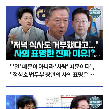
16:15
"'일' 때문이 아니라 '사람' 때문이다",
"정성호 법무부 장관의 사의 표명은 이재
명 정부의 가장 큰 위기" I 설주완 I 임윤
선 I 정치대학