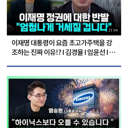
21:04
이재명 대통령이 요즘 초고가주택을 강
조하는 진짜 이유!? I 김경율 I 임윤선 I 정
치대학