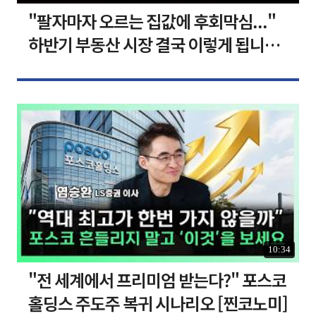
"팔자마자 오르는 집값에 후회막심..."
하반기 부동산 시장 결국 이렇게 됩니다 I
집땅지성 I 김인만, 심형석 교수
10:34
"전 세계에서 프리미엄 받는다?" 포스코
홀딩스 주도주 복귀 시나리오 [찐코노미]