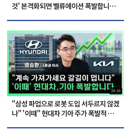
것' 본격화되면 밸류에이션 폭발합니다
[찐코노미]
10:10
"삼성 파업으로 로봇 도입 서두르지 않겠
나" '이때" 현대차 기아 주가 폭발적 성
장합니다 [찐코노미]