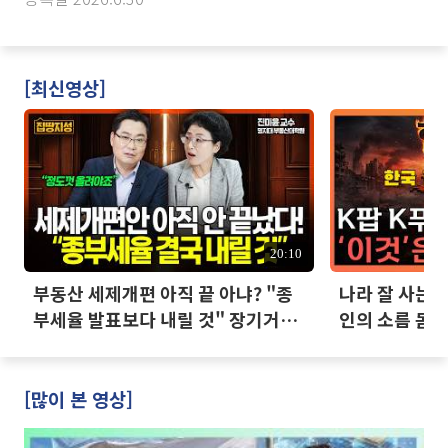
[최신영상]
20:10
부동산 세제개편 아직 끝 아냐? "종
나라 잘 사는데
부세율 발표보다 내릴 것" 장기거주
인의 소름 돋는
·양도세 전망 I 집땅지성 I 김인만,
진미윤
[많이 본 영상]