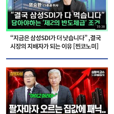
10:38
“지금은 삼성SDI가 더 낫습니다” ,결국
시장의 지배자가 되는 이유 [찐코노미]