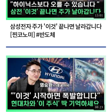
13:01
삼성전자 주가 '이것' 끝나면 날라갑니다
[찐코노미] #반도체
08:23