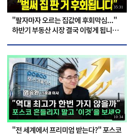
35:31
"팔자마자 오르는 집값에 후회막심..."
하반기 부동산 시장 결국 이렇게 됩니다 I
집땅지성 I 김인만, 심형석 교수
10:34
"전 세계에서 프리미엄 받는다?" 포스코