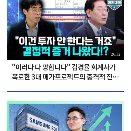
26:32
"이러다 다 망합니다" 김경율 회계사가
폭로한 3대 메가프로젝트의 충격적 진실
I 김경율 I 임윤선 I 정치대학