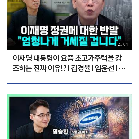
21:04
이재명 대통령이 요즘 초고가주택을 강
조하는 진짜 이유!? I 김경율 I 임윤선 I 정
치대학