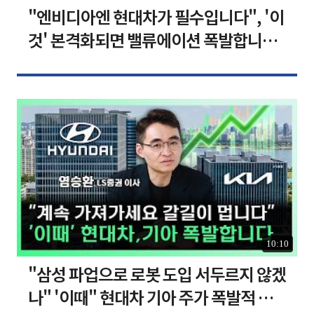
"엔비디아엔 현대차가 필수입니다", '이
것' 본격화되면 밸류에이션 폭발합니다
[찐코노미]
10:10
"삼성 파업으로 로봇 도입 서두르지 않겠
나" '이때" 현대차 기아 주가 폭발적 성