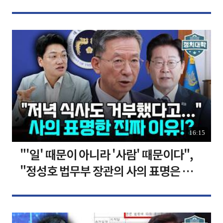
장합니다 [찐코노미]
16:15
"'일' 때문이 아니라 '사람' 때문이다",
"정성호 법무부 장관의 사의 표명은 이재
명 정부의 가장 큰 위기" I 설주완 I 임윤
선 I 정치대학