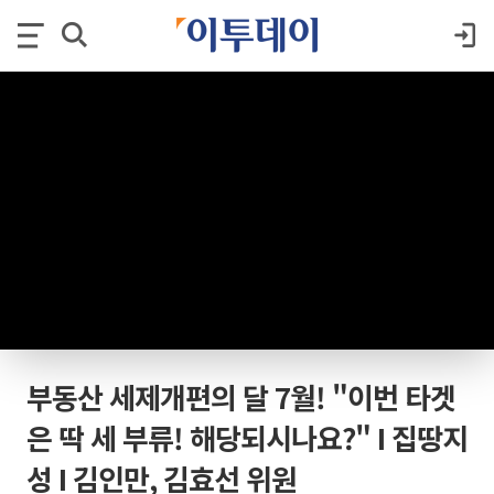
부동산 세제개편의 달 7월! "이번 타겟
은 딱 세 부류! 해당되시나요?" I 집땅지
성 I 김인만, 김효선 위원