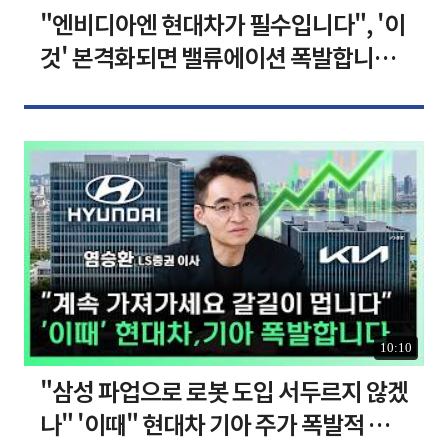
"엔비디아엔 현대차가 필수입니다", '이
것' 본격화되면 밸류에이션 폭발합니다
[찐코노미]
10:10
"삼성 파업으로 로봇 도입 서두르지 않겠
나" '이때" 현대차 기아 주가 폭발적 성