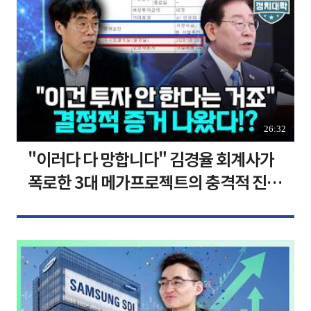
26:32
"이러다 다 망합니다" 김경율 회계사가
폭로한 3대 메가프로젝트의 충격적 진실
I 김경율 I 임윤선 I 정치대학