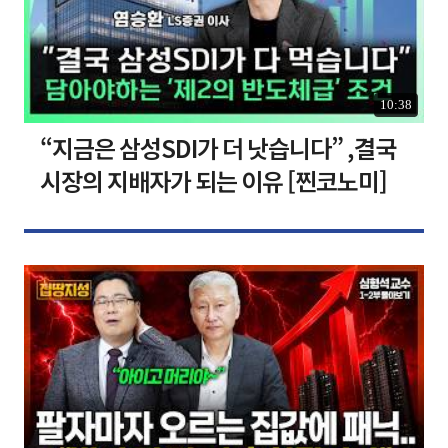
10:38
“지금은 삼성SDI가 더 낫습니다” ,결국
시장의 지배자가 되는 이유 [찐코노미]