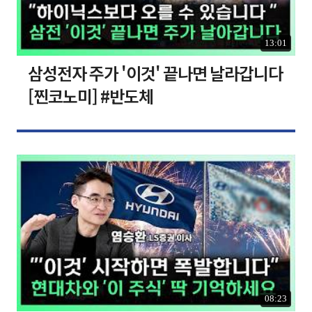
13:01
삼성전자 주가 '이것' 끝나면 날라갑니다
[찐코노미] #반도체
08:23