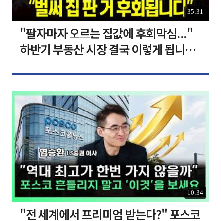
35:31
"팔자마자 오르는 집값에 후회막심..."
하반기 부동산 시장 결국 이렇게 됩니다 I
집땅지성 I 김인만, 심형석 교수
10:34
"전 세계에서 프리미엄 받는다?" 포스코