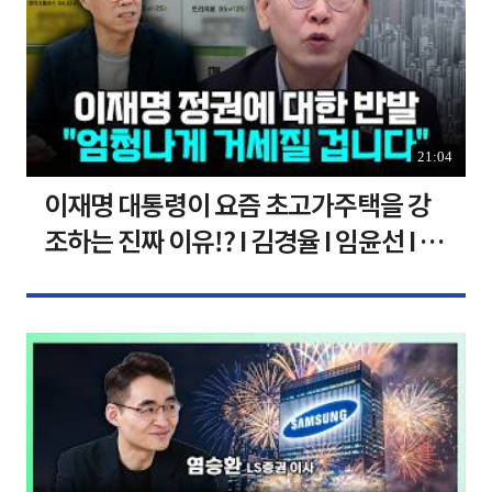
21:04
이재명 대통령이 요즘 초고가주택을 강
조하는 진짜 이유!? I 김경율 I 임윤선 I 정
치대학