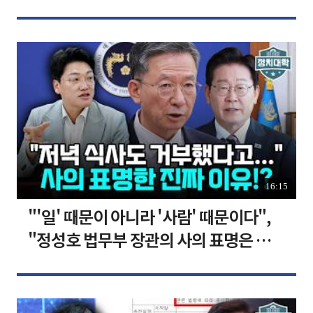
장합니다 [찐코노미]
16:15
"'일' 때문이 아니라 '사람' 때문이다",
"정성호 법무부 장관의 사의 표명은 이재
명 정부의 가장 큰 위기" I 설주완 I 임윤
선 I 정치대학