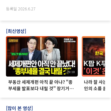
등록일 2026.6.27
[최신영상]
20:10
부동산 세제개편 아직 끝 아냐? "종
나라 잘 사는데
부세율 발표보다 내릴 것" 장기거주
인의 소름 돋는
·양도세 전망 I 집땅지성 I 김인만,
진미윤
[많이 본 영상]