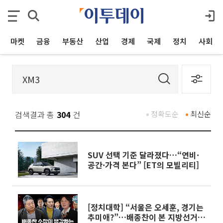
마켓
금융
부동산
산업
경제
국제
정치
사회
검색결과 총
304
건
정확도순
최신순
SUV 선택 기준 달라졌다…“연비·
공간·가격 본다” [ET의 모빌리티]
[정치대학] “서울은 오세훈, 경기는
추미애?”…배종찬이 본 지방선거