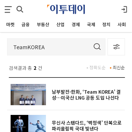
마켓
금융
부동산
산업
경제
국제
정치
사회
검색결과 총
2
건
정확도순
최신순
남부발전·한화, ‘Team KOREA’ 결
성…미국산 LNG 공동 도입 나선다
무신사 스탠다드, ‘벽청색’ 단복으로
파리올림픽 국대 빛낸다