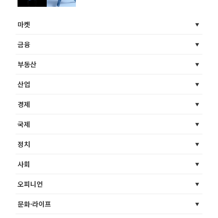
마켓
금융
부동산
산업
경제
국제
정치
사회
오피니언
문화·라이프