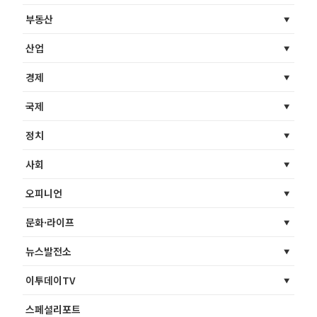
부동산
산업
경제
국제
정치
사회
오피니언
문화·라이프
뉴스발전소
이투데이TV
스페셜리포트