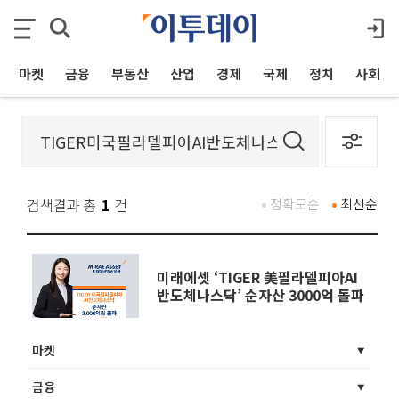
마켓
금융
부동산
산업
경제
국제
정치
사회
검색결과 총
1
건
정확도순
최신순
미래에셋 ‘TIGER 美필라델피아AI
반도체나스닥’ 순자산 3000억 돌파
마켓
금융