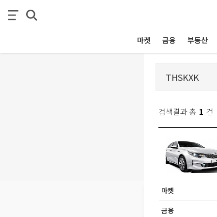
마켓
금융
부동산
검색결과 총
1
건
마켓
금융