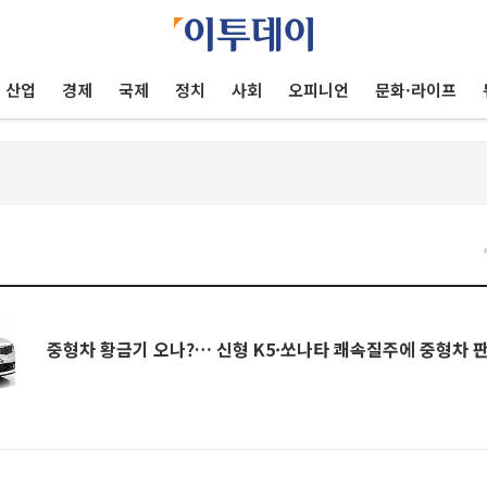
산업
경제
국제
정치
사회
오피니언
문화·라이프
중형차 황금기 오나?… 신형 K5·쏘나타 쾌속질주에 중형차 