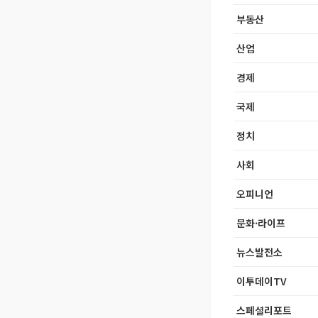
부동산
산업
경제
국제
정치
사회
오피니언
문화·라이프
뉴스발전소
이투데이TV
스페셜리포트