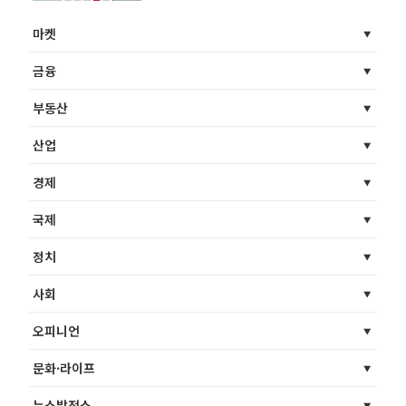
마켓
금융
부동산
산업
경제
국제
정치
사회
오피니언
문화·라이프
뉴스발전소