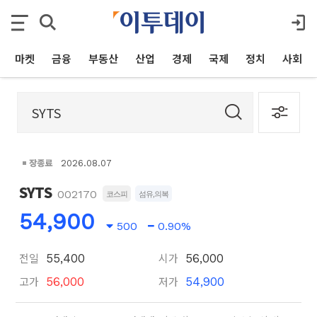
마켓
금융
부동산
산업
경제
국제
정치
사회
장종료
2026.08.07
SYTS
002170
코스피
섬유,의복
54,900
500
0.90%
전일
시가
55,400
56,000
고가
저가
56,000
54,900