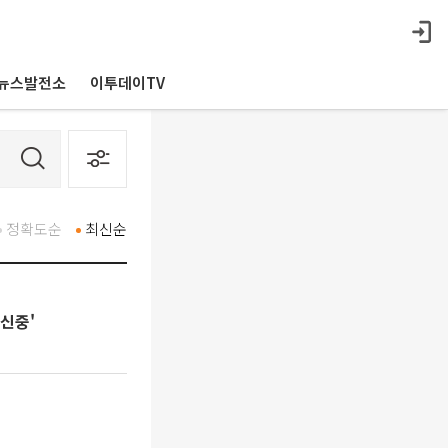
뉴스발전소
이투데이TV
정확도순
최신순
'신중'