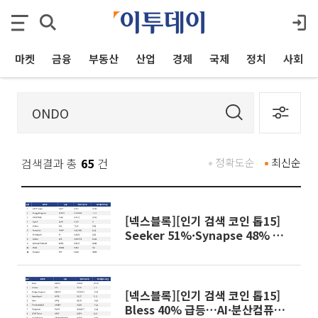
마켓
금융
부동산
산업
경제
국제
정치
사회
검색결과 총
65
건
정확도순
최신순
[넥스블록][인기 검색 코인 톱15]
Seeker 51%·Synapse 48% 급
등…대형주 속 중소형 알트 부각
[넥스블록][인기 검색 코인 톱15]
Bless 40% 급등…AI·분산컴퓨팅