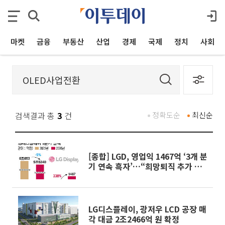
마켓
금융
부동산
산업
경제
국제
정치
사회
검색결과 총
3
건
정확도순
최신순
[종합] LGD, 영업익 1467억 ‘3개 분
기 연속 흑자’…“희망퇴직 추가 계
획 없어”
LG디스플레이, 광저우 LCD 공장 매
각 대금 2조2466억 원 확정