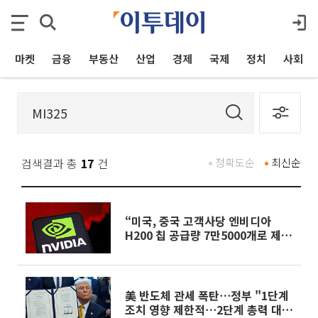
마켓
금융
부동산
산업
경제
국제
정치
사회
검색결과 총
17
건
정확도순
최신순
“미국, 중국 고객사당 엔비디아
H200 칩 공급량 7만5000개로 제한
검토”
美 반도체 관세 폭탄⋯정부 "1단계
조치 영향 제한적⋯2단계 총력 대