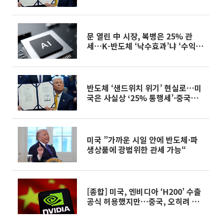
응"
문 열린 中 시장, 복병은 25% 관
세…K-반도체 ‘낙수효과’냐 ‘수익성
훼손’이냐
반도체 ‘샌드위치 위기’ 현실로…미
국은 사실상 ‘25% 통행세’·중국은
H200 통관거부
미국 ”가까운 시일 안에 반도체·파
생상품에 광범위한 관세 가능“
[종합] 미국, 엔비디아 ‘H200’ 수출
공식 허용했지만…중국, 오히려 수
입 통제