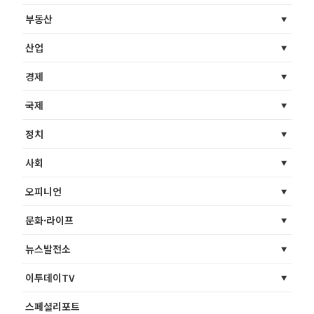
부동산
산업
경제
국제
정치
사회
오피니언
문화·라이프
뉴스발전소
이투데이TV
스페셜리포트