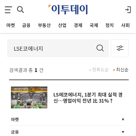
마켓
금융
부동산
산업
경제
국제
정치
사회
검색결과 총
1
건
정확도순
최신순
LS에코에너지, 1분기 최대 실적 경
신…영업이익 전년 比 31%↑
마켓
금융