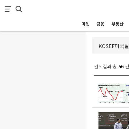
마켓
금융
부동산
검색결과 총
56