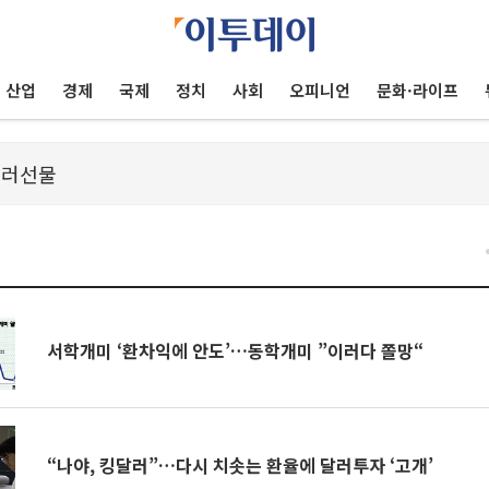
산업
경제
국제
정치
사회
오피니언
문화·라이프
건
서학개미 ‘환차익에 안도’…동학개미 ”이러다 쫄망“
“나야, 킹달러”…다시 치솟는 환율에 달러투자 ‘고개’