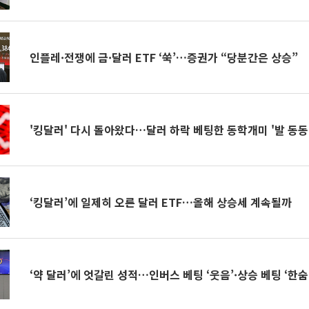
인플레·전쟁에 금·달러 ETF ‘쑥’…증권가 “당분간은 상승”
'킹달러' 다시 돌아왔다…달러 하락 베팅한 동학개미 '발 동동
‘킹달러’에 일제히 오른 달러 ETF…올해 상승세 계속될까
‘약 달러’에 엇갈린 성적…인버스 베팅 ‘웃음’·상승 베팅 ‘한숨