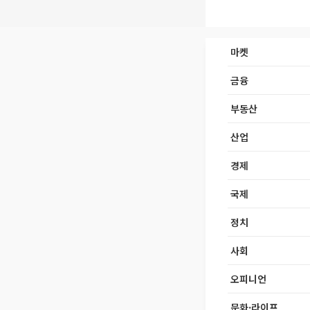
마켓
금융
부동산
산업
경제
국제
정치
사회
오피니언
문화·라이프