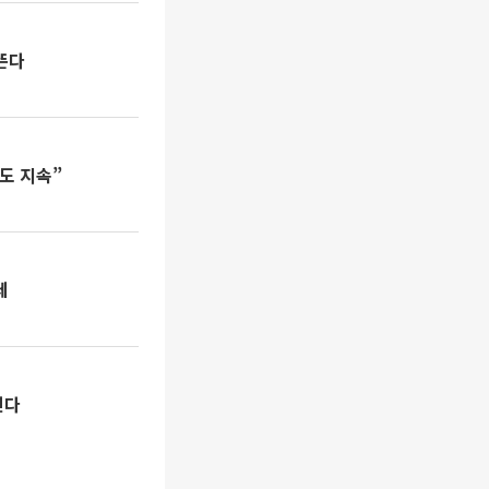
 뜬다
에도 지속”
세
진다