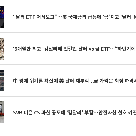
“달러 ETF 어서오고”…美 국채금리 급등에 ‘금’지고 ‘달러’
‘9개월만 최고’ 킹달러에 엇갈린 달러 vs 금 ETF…“하반기
中 경제 위기론 확산에 美 달러 재부각...금 가격은 최장 하락
SVB 이은 CS 파산 공포에 ‘킹달러’ 부활…안전자산 선호 커