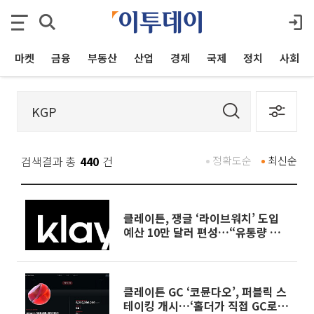
마켓
금융
부동산
산업
경제
국제
정치
사회
검색결과 총
440
건
정확도순
최신순
클레이튼, 쟁글 ‘라이브워치’ 도입
예산 10만 달러 편성…“유통량 검
증, 생태계에 중요”
클레이튼 GC ‘코뮨다오’, 퍼블릭 스
테이킹 개시…‘홀더가 직접 GC로