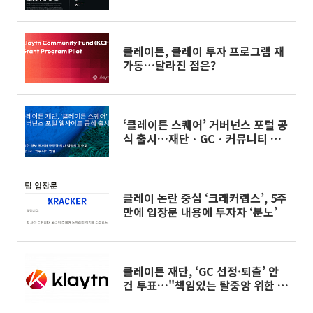
활동’
클레이튼, 클레이 투자 프로그램 재
가동…달라진 점은?
‘클레이튼 스퀘어’ 거버넌스 포털 공
식 출시…재단ㆍGCㆍ커뮤니티 연
결한다
클레이 논란 중심 ‘크래커랩스’, 5주
만에 입장문 내용에 투자자 ‘분노’
클레이튼 재단, ‘GC 선정·퇴출’ 안
건 투표…"책임있는 탈중앙 위한 시
스템 필요"