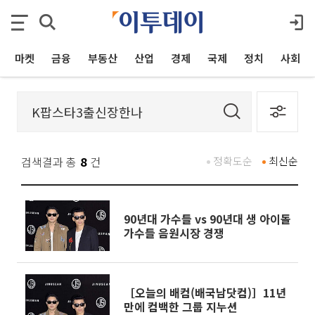
마켓
금융
부동산
산업
경제
국제
정치
사회
검색결과 총
8
건
정확도순
최신순
90년대 가수들 vs 90년대 생 아이돌
가수들 음원시장 경쟁
［오늘의 배컴(배국남닷컴)］11년
만에 컴백한 그룹 지누션