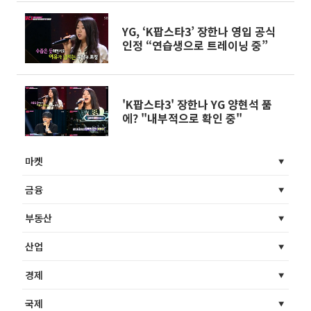
YG, ‘K팝스타3’ 장한나 영입 공식
인정 “연습생으로 트레이닝 중”
'K팝스타3' 장한나 YG 양현석 품
에? "내부적으로 확인 중"
마켓
금융
부동산
산업
경제
국제