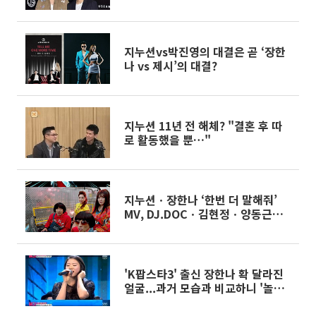
지누션vs박진영의 대결은 곧 ‘장한
나 vs 제시’의 대결?
지누션 11년 전 해체? "결혼 후 따
로 활동했을 뿐…"
지누션ㆍ장한나 ‘한번 더 말해줘’
MV, DJ.DOCㆍ김현정ㆍ양동근ㆍ
유재석ㆍ서장훈 등 90년대 스타 총
출동
'K팝스타3' 출신 장한나 확 달라진
얼굴...과거 모습과 비교하니 '놀랍
네'