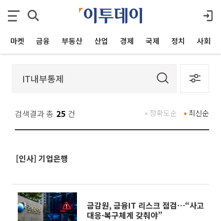
마켓
금융
부동산
산업
경제
국제
정치
사회
검색결과 총
25
건
정확도순
최신순
[인사] 기업은행
금감원, 금융IT 리스크 점검⋯“사고
대응·복구체계 갖춰야”