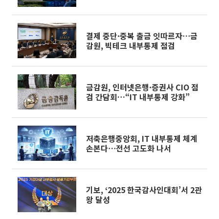
결제 중단·중복 출금 잇따르자⋯금
감원, 빅테크 내부통제 점검
금감원, 인터넷은행·증권사 CIO 점
검 간담회…“IT 내부통제 강화”
저축은행중앙회, IT 내부통제 체계
손본다⋯전선 고도화 나서
기보, ‘2025 한국감사인대회’서 2관
왕 달성