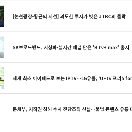
[논현광장-황근의 시선] 과도한 투자가 빚은 JTBC의 몰락
SK브로드밴드, 지상파·실시간 채널 담은 'B tv+ max' 출시
세계 최초 아이패드로 보는 IPTV…LG유플, ‘U+tv 프리5 for 
문체부, 저작권 침해 수사 전담조직 신설…불법 콘텐츠 유통 