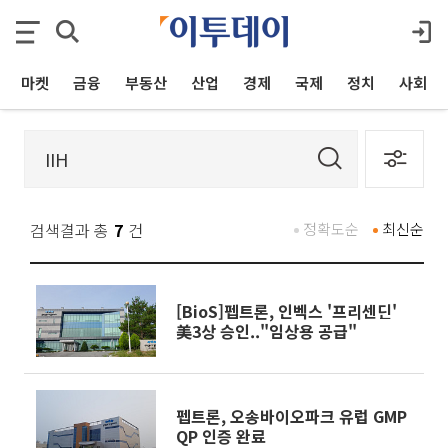
마켓
금융
부동산
산업
경제
국제
정치
사회
검색결과 총
7
건
정확도순
최신순
[BioS]펩트론, 인벡스 '프리센딘'
美3상 승인.."임상용 공급"
펩트론, 오송바이오파크 유럽 GMP
QP 인증 완료