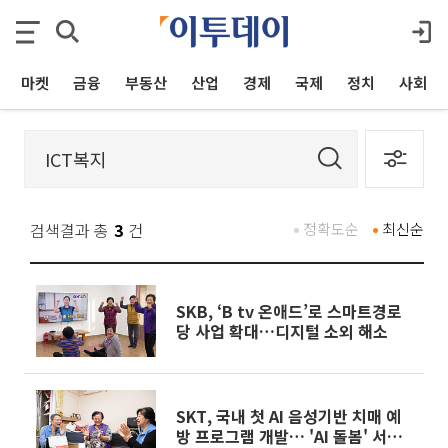
마켓
금융
부동산
산업
경제
국제
정치
사회
검색결과 총
3
건
정확도순
최신순
SKB, ‘B tv 온애드’로 스마트경로
당 사업 확대…디지털 소외 해소
SKT, 국내 첫 AI 음성기반 치매 예
방 프로그램 개발… 'AI 돌봄' 서비