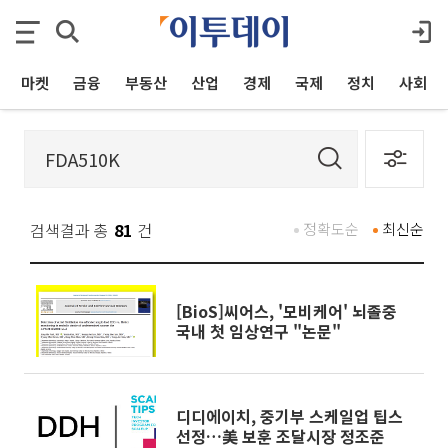
마켓
금융
부동산
산업
경제
국제
정치
사회
검색결과 총
81
건
정확도순
최신순
[BioS]씨어스, '모비케어' 뇌졸중
국내 첫 임상연구 "논문"
디디에이치, 중기부 스케일업 팁스
선정…美 보훈 조달시장 정조준