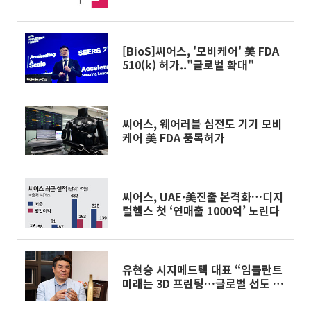
[BioS]씨어스, '모비케어' 美 FDA
510(k) 허가.."글로벌 확대"
씨어스, 웨어러블 심전도 기기 모비
케어 美 FDA 품목허가
씨어스, UAE·美진출 본격화…디지
털헬스 첫 ‘연매출 1000억’ 노린다
유현승 시지메드텍 대표 “임플란트
미래는 3D 프린팅…글로벌 선도 기
업 될 것”