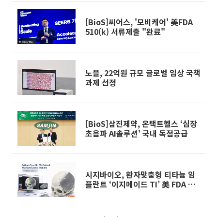
[BioS]씨어스, '모비케어' 美FDA
510(k) 서류제출 "완료"
노을, 22억원 규모 글로벌 임상 국책
과제 선정
[BioS]삼진제약, 온택트헬스 ‘심장
초음파 AI솔루션' 국내 독점공급
시지바이오, 환자맞춤형 티타늄 임
플란트 ‘이지메이드 TI’ 美 FDA 허
가