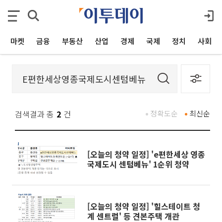
마켓
금융
부동산
산업
경제
국제
정치
사회
검색결과 총
2
건
정확도순
최신순
[오늘의 청약 일정] 'e편한세상 영종
국제도시 센텀베뉴' 1순위 청약
[오늘의 청약 일정] '힐스테이트 청
계 센트럴' 등 견본주택 개관