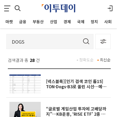
마켓
금융
부동산
산업
경제
국제
정치
사회
검색결과 총
28
건
정확도순
최신순
[넥스블록][인기 검색 코인 톱15]
TON·Dogs·B3로 쏠린 시선…메신
저·게임·밈 동시 부각
“글로벌 게임산업 투자에 고배당까
지”…KB운용, ‘RISE ETF’ 2종 동