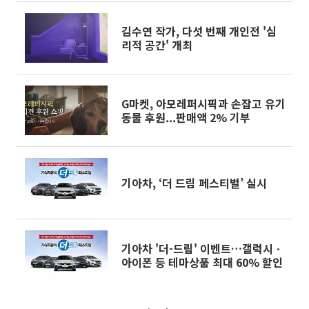
김수연 작가, 다섯 번째 개인전 '심
리적 공간' 개최
G마켓, 아모레퍼시픽과 손잡고 유기
동물 후원...판매액 2% 기부
기아차, ‘더 드림 페스티벌’ 실시
기아차 '더-드림' 이벤트…갤럭시ㆍ
아이폰 등 테마상품 최대 60% 할인