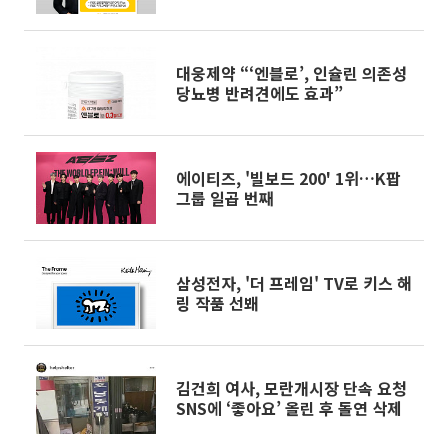
시 출시
대웅제약 “‘엔블로’, 인슐린 의존성
당뇨병 반려견에도 효과”
에이티즈, '빌보드 200' 1위…K팝
그룹 일곱 번째
삼성전자, '더 프레임' TV로 키스 해
링 작품 선봬
김건희 여사, 모란개시장 단속 요청
SNS에 ‘좋아요’ 올린 후 돌연 삭제