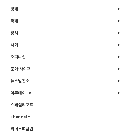
경제
국제
정치
사회
오피니언
문화·라이프
뉴스발전소
이투데이TV
스페셜리포트
Channel 5
위너스IR클럽