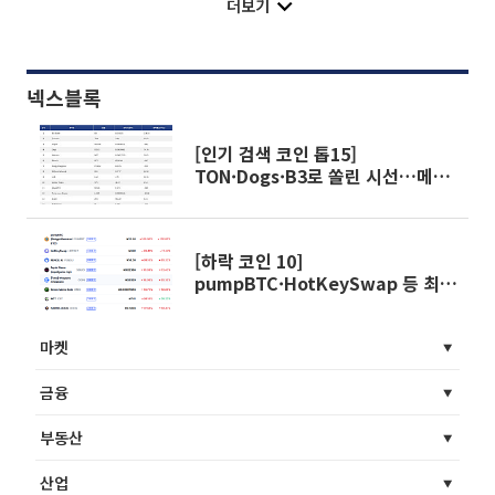
더보기
넥스블록
[인기 검색 코인 톱15]
TON·Dogs·B3로 쏠린 시선…메신
저·게임·밈 동시 부각
[하락 코인 10]
pumpBTC·HotKeySwap 등 최대
100% 급락…하락률 상위 종목 변
동성 확대
마켓
금융
부동산
산업