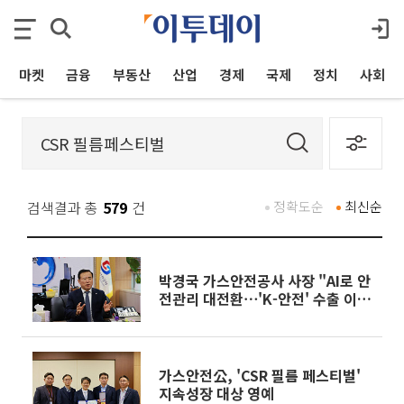
마켓
금융
부동산
산업
경제
국제
정치
사회
검색결과 총
579
건
정확도순
최신순
박경국 가스안전공사 사장 "AI로 안
전관리 대전환⋯'K-안전' 수출 이끌
것"
가스안전公, 'CSR 필름 페스티벌'
지속성장 대상 영예