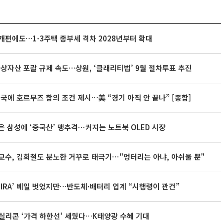
개편에도…1·3주택 종부세 격차 2028년부터 확대
가상자산 포괄 규제 속도…상원, ‘클래리티법’ 9월 절차투표 추진
미국에 호르무즈 합의 조건 제시…美 “경기 아직 안 끝나” [종합]
은 삼성에 ‘중국산’ 맹추격⋯커지는 노트북 OLED 시장
교수, 김희철도 분노한 거꾸로 태극기⋯"엉터리는 아냐, 아쉬울 뿐"
 IRA’ 베일 벗었지만…반도체·배터리 업계 “시행령이 관건”
실리콘 ‘가격 하한선’ 세웠다…K태양광 수혜 기대