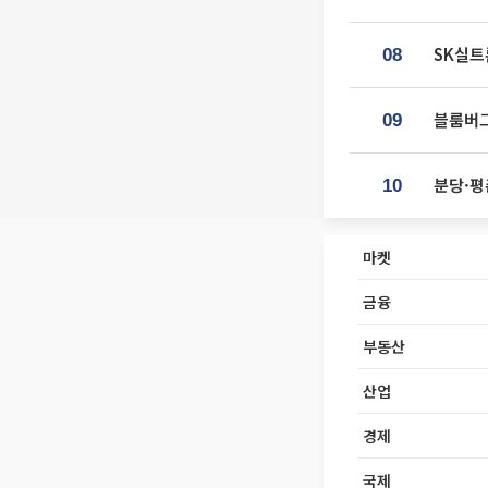
SK실트
08
블룸버그
09
분당·평
10
마켓
금융
부동산
산업
경제
국제