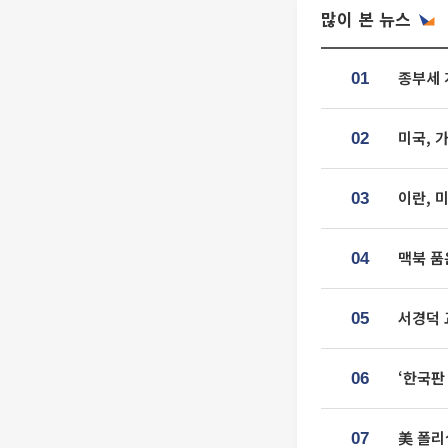
많이 본 뉴스
종부세 
01
미국, 
02
이란, 
03
맥북 품
04
서경덕 
05
‘한국판
06
美 폴리
07