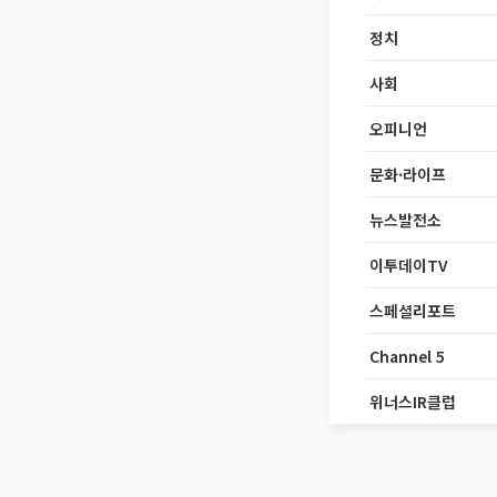
정치
사회
오피니언
문화·라이프
뉴스발전소
이투데이TV
스페셜리포트
Channel 5
위너스IR클럽