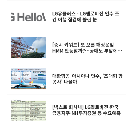
LG유플러스ㆍLG헬로비전 인수 조
건 이행 점검에 쏠린 눈
[증시 키워드] 또 오른 해상운임
HMM 반등할까?…공매도 부담에
대한전선도 '시들'
대한항공-아시아나 인수, '초대형 항
공사' 나올까
[넥스트 회사채] LG헬로비전·한국
금융지주·NH투자증권 등 수요예측