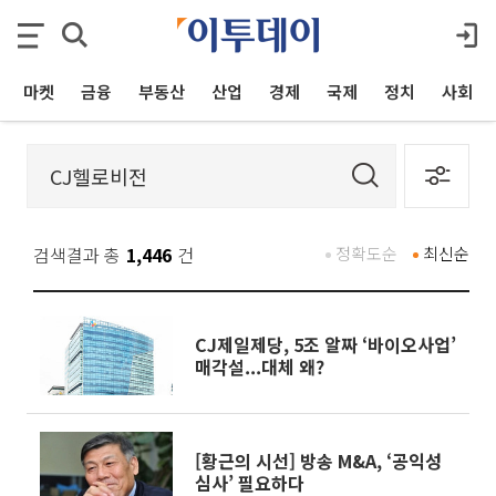
마켓
금융
부동산
산업
경제
국제
정치
사회
검색결과 총
1,446
건
정확도순
최신순
CJ제일제당, 5조 알짜 ‘바이오사업’
매각설...대체 왜?
[황근의 시선] 방송 M&A, ‘공익성
심사’ 필요하다