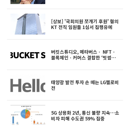
[상보] '국회의원 쪼개기 후원' 혐의
KT 전직 임원들 1심서 집행유예
버킷스튜디오, 메타버스ㆍ NFTㆍ
블록체인ㆍ커머스 결합한 ‘빗썸라이
브’ 설립
태양광 발전 투자 손 떼는 LG헬로비
전
5G 상용화 2년, 통신 불량 지속…소
비자 피해 수도권 59% 집중