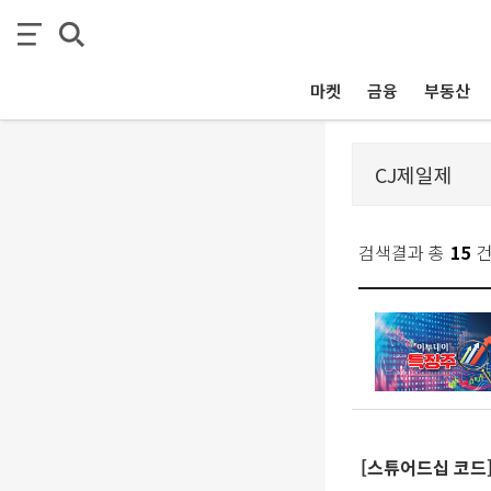
마켓
금융
부동산
검색결과 총
15
[스튜어드십 코드]