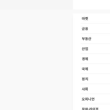
마켓
금융
부동산
산업
경제
국제
정치
사회
오피니언
문화·라이프