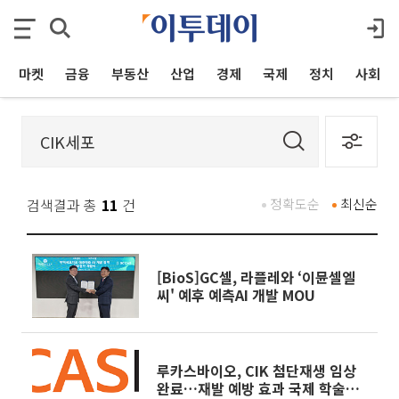
마켓
금융
부동산
산업
경제
국제
정치
사회
검색결과 총
11
건
정확도순
최신순
[BioS]GC셀, 라플레와 ‘이뮨셀엘
씨' 예후 예측AI 개발 MOU
루카스바이오, CIK 첨단재생 임상
완료…재발 예방 효과 국제 학술지