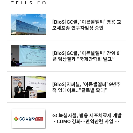
게재
[BioS]GC셀, ‘이뮨셀엘씨’ 병용 교
모세포종 연구자임상 승인
[BioS]GC셀, ‘이뮨셀엘씨’ 간암 9
년 임상결과 “국제간학회 발표”
[BioS]지씨셀, '이뮨셀엘씨' 9년추
적 업데이트.."글로벌 확대"
GC녹십자셀, 범용 세포치료제 개발
ㆍCDMO 강화…면역관련 사업 다
각화