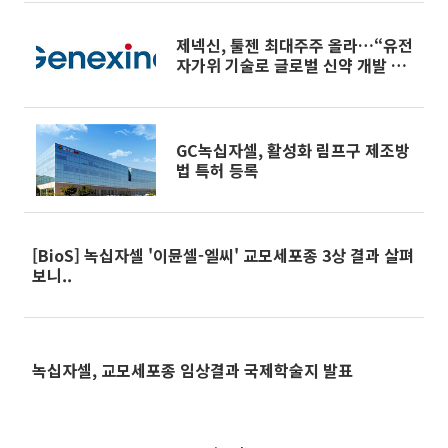
제넥신, 툴젠 최대주주 올라…“유전
자가위 기술로 글로벌 신약 개발 박
차”
GC녹십자셀, 활성화 림프구 제조방
법 특허 등록
[BioS] 녹십자셀 '이뮨셀-엘씨' 교모세포종 3상 결과 살펴
보니..
녹십자셀, 교모세포종 임상결과 국제학술지 발표