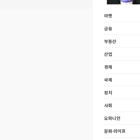
마켓
금융
부동산
산업
경제
국제
정치
사회
오피니언
문화·라이프