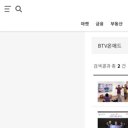
마켓
금융
부동산
검색결과 총
2
건