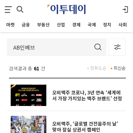
마켓
금융
부동산
산업
경제
국제
정치
사회
검색결과 총
61
건
정확도순
최신순
오비맥주 코로나, 3년 연속 ‘세계에
서 가장 가치있는 맥주 브랜드’ 선정
오비맥주, ‘글로벌 건전음주의 날’
맞아 잠실 상권서 캠페인