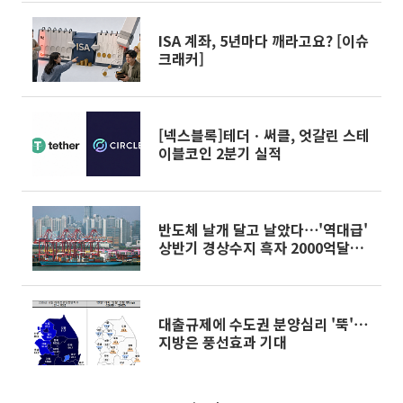
ISA 계좌, 5년마다 깨라고요? [이슈
크래커]
[넥스블록]테더ㆍ써클, 엇갈린 스테
이블코인 2분기 실적
반도체 날개 달고 날았다⋯'역대급'
상반기 경상수지 흑자 2000억달러
육박 [종합]
대출규제에 수도권 분양심리 '뚝'⋯
지방은 풍선효과 기대