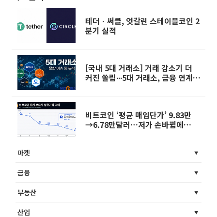
테더ㆍ써클, 엇갈린 스테이블코인 2
분기 실적
[국내 5대 거래소] 거래 감소기 더
커진 쏠림∙∙∙5대 거래소, 금융 연계와
규제 대응으로 재편
비트코인 ‘평균 매입단가’ 9.83만
→6.78만달러…저가 손바뀜에
31% 하락
마켓
금융
부동산
산업