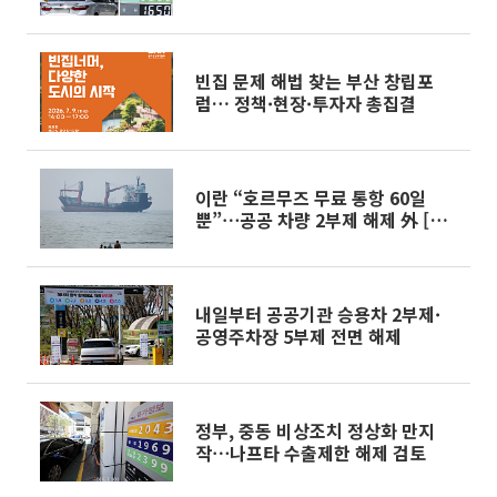
빈집 문제 해법 찾는 부산 창립포
럼… 정책·현장·투자자 총집결
이란 “호르무즈 무료 통항 60일
뿐”⋯공공 차량 2부제 해제 外 [오
늘의 주요뉴스]
내일부터 공공기관 승용차 2부제·
공영주차장 5부제 전면 해제
정부, 중동 비상조치 정상화 만지
작⋯나프타 수출제한 해제 검토