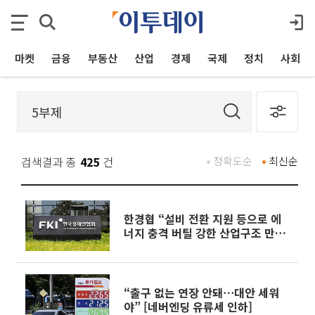
마켓
금융
부동산
산업
경제
국제
정치
사회
검색결과 총
425
건
정확도순
최신순
한경협 “설비 전환 지원 등으로 에
너지 충격 버틸 강한 산업구조 만들
어야”
“출구 없는 연장 안돼⋯대안 세워
야” [네버엔딩 유류세 인하]