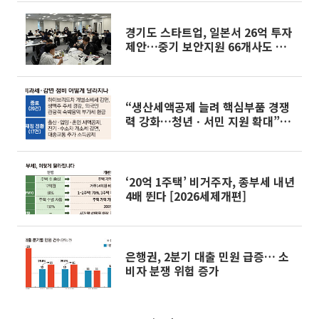
경기도 스타트업, 일본서 26억 투자
제안…중기 보안지원 66개사도 모
집
“생산세액공제 늘려 핵심부품 경쟁
력 강화…청년ㆍ서민 지원 확대”
[2026 세제개편]
‘20억 1주택’ 비거주자, 종부세 내년
4배 뛴다 [2026세제개편]
은행권, 2분기 대출 민원 급증… 소
비자 분쟁 위험 증가