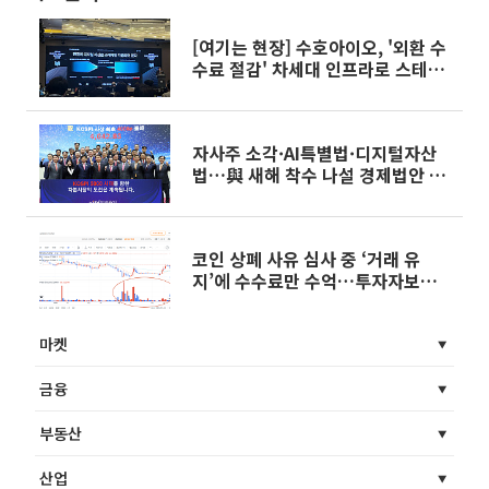
[여기는 현장] 수호아이오, '외환 수
수료 절감' 차세대 인프라로 스테이
블코인 겨냥
자사주 소각·AI특별법·디지털자산
법…與 새해 착수 나설 경제법안 면
면은
코인 상폐 사유 심사 중 ‘거래 유
지’에 수수료만 수억…투자자보호
는 ‘물음표’
마켓
금융
부동산
산업