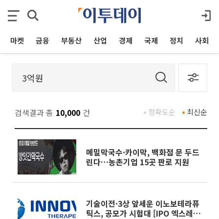
마켓
금융
부동산
산업
경제
국제
정치
사회
검색결과 총
10,000
건
정확도순
최신순
메밀막국수·카이막, 백화점 문 두드
린다…농촌기업 15곳 판로 지원
기술이전·3상 앞세운 이노보테라퓨
틱스, 공모가 시험대 [IPO 엑스레