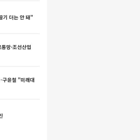
끌기 더는 안 돼"
교통망·조선산업
점…구윤철 "미래대
진