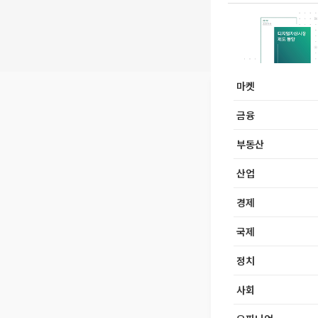
마켓
금융
부동산
산업
경제
국제
정치
사회