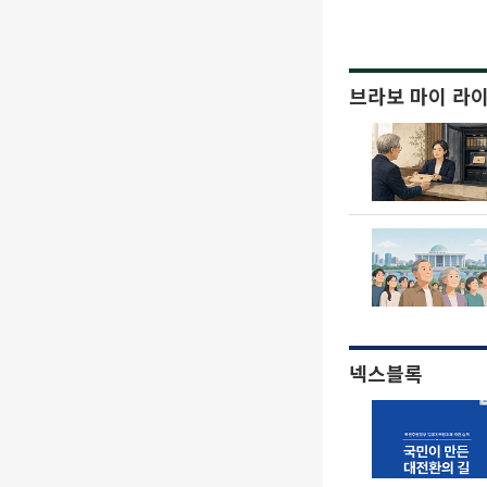
브라보 마이 라
넥스블록