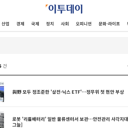
산업
경제
국제
정치
사회
오피니언
문화·라이프
6
건
與野 모두 정조준한 '삼전·닉스 ETF'…정무위 첫 현안 부상
로봇 '리튬배터리' 일반 물류센터서 보관…안전관리 사각지대
그늘]