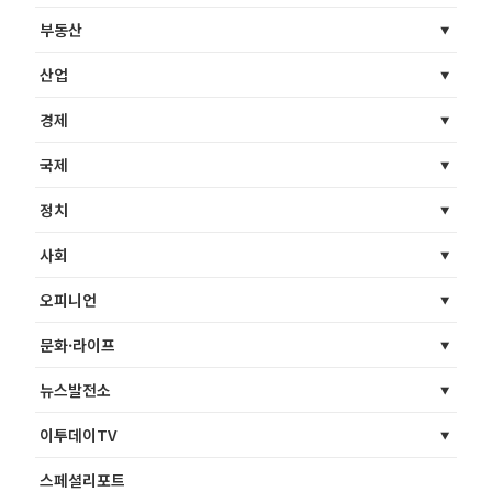
부동산
산업
경제
국제
정치
사회
오피니언
문화·라이프
뉴스발전소
이투데이TV
스페셜리포트