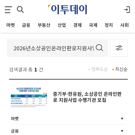
마켓
금융
부동산
산업
경제
국제
정치
사회
검색결과 총
1
건
정확도순
최신순
중기부·한유원, 소상공인 온라인판
로 지원사업 수행기관 모집
마켓
금융