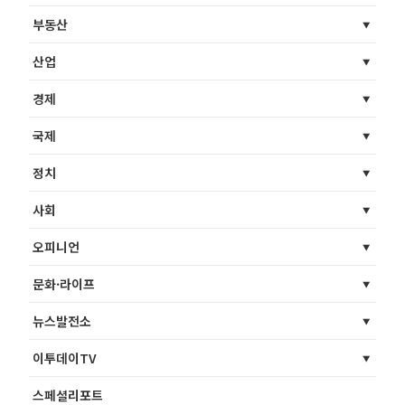
부동산
산업
경제
국제
정치
사회
오피니언
문화·라이프
뉴스발전소
이투데이TV
스페셜리포트