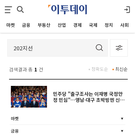
마켓
금융
부동산
산업
경제
국제
정치
사회
검색결과 총
1
건
정확도순
최신순
민주당 "출구조사는 이재명 국정안
정 민심"…영남·대구 초박빙엔 신
중
마켓
금융