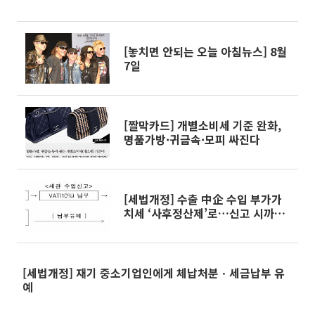
[놓치면 안되는 오늘 아침뉴스] 8월
7일
[짤막카드] 개별소비세 기준 완화,
명품가방·귀금속·모피 싸진다
[세법개정] 수출 中企 수입 부가가
치세 ‘사후정산제’로…신고 시까지
유예
[세법개정] 재기 중소기업인에게 체납처분ㆍ세금납부 유
예