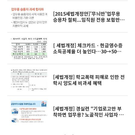
[2015세법개정안]'무늬만'업무용
승용차 철퇴...임직원 전용 보험만
인정
[ 세법개정] 체크카드ㆍ현금영수증
소득공제율 더 높인다…30→50%
로 한시적 인상
[세법개정] 학교폭력 피해로 인한 전
학시 양도세 비과세 혜택
[세법개정] 경실련 “기업로고만 부
착하면 업무용? 노골적인 사업자 퍼
주기 여전”