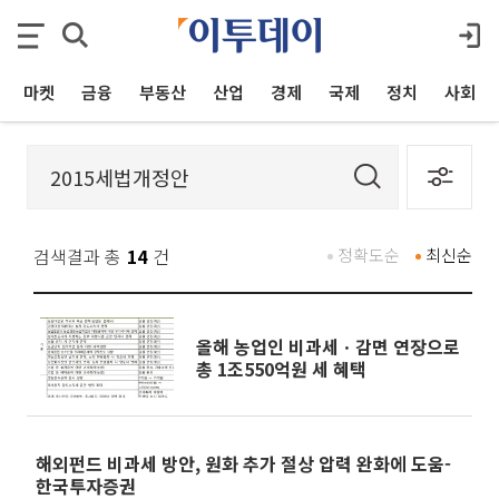
마켓
금융
부동산
산업
경제
국제
정치
사회
검색결과 총
14
건
정확도순
최신순
올해 농업인 비과세ㆍ감면 연장으로
총 1조550억원 세 혜택
해외펀드 비과세 방안, 원화 추가 절상 압력 완화에 도움-
한국투자증권