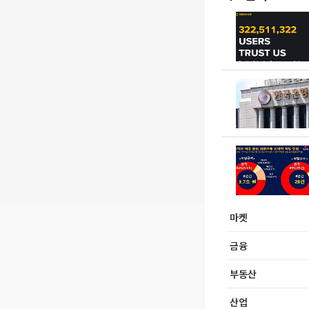
마켓
금융
부동산
산업