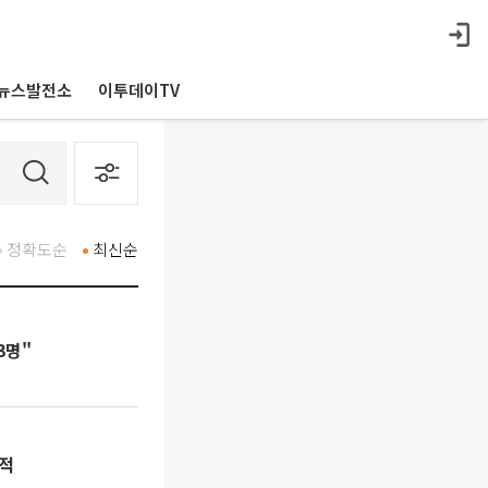
뉴스발전소
이투데이TV
정확도순
최신순
3명"
이적