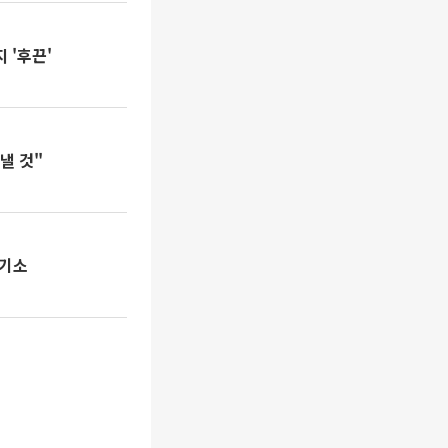
 '후끈'
낼 것"
 기소