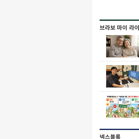
브라보 마이 라
넥스블록