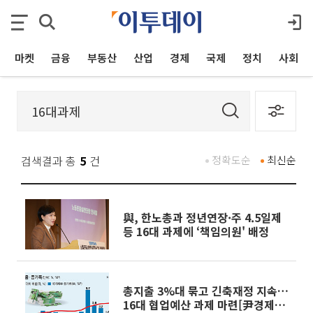
마켓
금융
부동산
산업
경제
국제
정치
사회
검색결과 총
5
건
정확도순
최신순
與, 한노총과 정년연장·주 4.5일제
등 16대 과제에 ‘책임의원' 배정
총지출 3%대 묶고 긴축재정 지속…
16대 협업예산 과제 마련[尹경제성