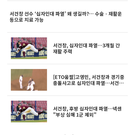
서건창 선수 ‘십자인대 파열’ 왜 생길까?… 수술ㆍ재활운
동으로 치료 가능
서건창, 십자인대 파열…3개월 간
재활 주력
[ETO움짤]고영민, 서건창과 경기중
충돌사고로 십자인대 파열…서건창
시즌아웃?
서건창, 후방 십자인대 파열…넥센
"부상 심해 1군 제외"