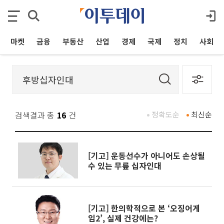
마켓
금융
부동산
산업
경제
국제
정치
사회
검색결과 총
16
건
정확도순
최신순
[기고] 운동선수가 아니어도 손상될
수 있는 무릎 십자인대
[기고] 한의학적으로 본 ‘오징어게
임2’, 실제 건강에는?