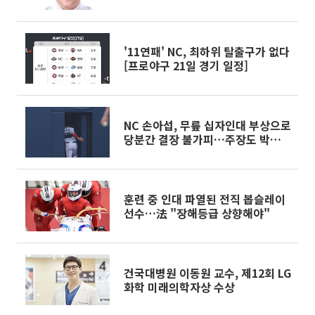
'11연패' NC, 최하위 탈출구가 없다
[프로야구 21일 경기 일정]
NC 손아섭, 무릎 십자인대 부상으로
당분간 결장 불가피…주장도 박민우
로 교체
훈련 중 인대 파열된 전직 봅슬레이
선수…法 "장해등급 상향해야"
건국대병원 이동원 교수, 제12회 LG
화학 미래의학자상 수상