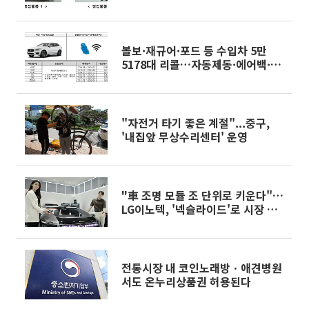
볼보·재규어·포드 등 수입차 5만
5178대 리콜…자동제동·에어백·
후방카메라 결함
"자전거 타기 좋은 계절"...중구,
'내집앞 무상수리센터' 운영
"車 조명 모듈 조 단위로 키운다"…
LG이노텍, '넥슬라이드'로 시장 공
략 가속화
전통시장 내 코인노래방ㆍ애견병원
서도 온누리상품권 허용된다