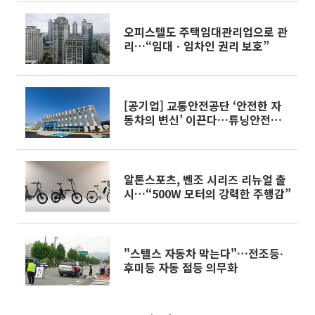
오피스텔도 주택임대관리업으로 관
리…“임대ㆍ임차인 권리 보호”
[공기업] 교통안전공단 ‘안전한 자
동차의 변신’ 이끈다…튜닝안전기
술원 업무 개시
알톤스포츠, 벤조 시리즈 리뉴얼 출
시…“500W 모터의 강력한 주행감”
"스텔스 자동차 막는다"…전조등∙
후미등 자동 점등 의무화