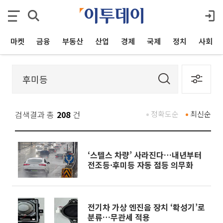
마켓
금융
부동산
산업
경제
국제
정치
사회
검색결과 총
208
건
정확도순
최신순
‘스텔스 차량’ 사라진다…내년부터
전조등·후미등 자동 점등 의무화
전기차 가상 엔진음 장치 ‘확성기’로
분류…무관세 적용