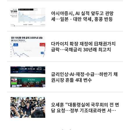
아시아증시, AI 실적 앞두고 관망
세…일본ㆍ대만 약세, 홍콩 반등
다카이치 확장 재정에 日채권가치
급락⋯국채금리 30년래 최고치
금리인상·AI·재정·수급…하반기 채
권시장 흔들 4대 변수
오세훈 “대통령실에 국무회의 전 면
담 요청⋯정부 기조대로라면 서민
피눈물”