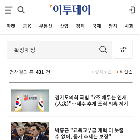
마켓
금융
부동산
산업
경제
국제
정치
사회
검색결과 총
421
건
정확도순
최신순
경기도의회 국힘 "7조 채무는 인재
(人災)"…세수 추계 조작 의혹 제기
박홍근 "교육교부금 개혁 더 늦출
수 없어, 증가 추세는 보장"