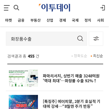
마켓
금융
부동산
산업
경제
국제
정치
사회
검색결과 총
455
건
정확도순
최신순
파마리서치, 상반기 매출 3248억원
'역대 최대'…화장품 수출 92%↑
[특징주] 에이피알, 2분기 호실적 기
대에 강세⋯“8월엔 주가 반등”