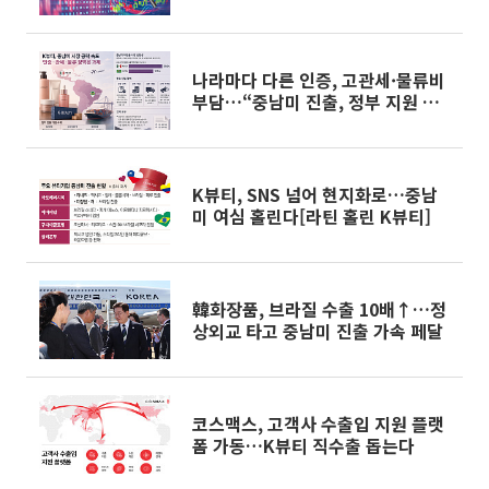
나라마다 다른 인증, 고관세·물류비
부담…“중남미 진출, 정부 지원 뒷
받침돼야”[라틴 홀린 K뷰티]
K뷰티, SNS 넘어 현지화로…중남
미 여심 홀린다[라틴 홀린 K뷰티]
韓화장품, 브라질 수출 10배↑…정
상외교 타고 중남미 진출 가속 페달
코스맥스, 고객사 수출입 지원 플랫
폼 가동…K뷰티 직수출 돕는다