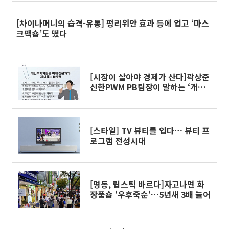
[차이나머니의 습격-유통] 펑리위안 효과 등에 업고 ‘마스
크팩숍’도 떴다
[시장이 살아야 경제가 산다]곽상준
신한PWM PB팀장이 말하는 ‘개인
투자자 10계명’
[스타일] TV 뷰티를 입다… 뷰티 프
로그램 전성시대
[명동, 립스틱 바르다]자고나면 화
장품숍 '우후죽순'…5년새 3배 늘어