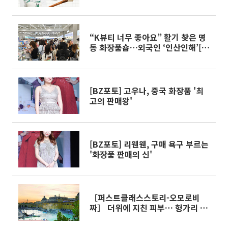
“K뷰티 너무 좋아요” 활기 찾은 명
동 화장품숍…외국인 ‘인산인해’[르
포]
[BZ포토] 고우나, 중국 화장품 '최
고의 판매왕'
[BZ포토] 리웬웬, 구매 욕구 부르는
'화장품 판매의 신'
［퍼스트클래스스토리-오모로비
짜］ 더위에 지친 피부… 헝가리 스
파서 ‘수분충전’하세요