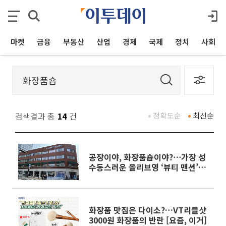
마켓
금융
부동산
산업
경제
국제
정치
사회
검색결과 총
14
건
정확도순
최신순
공장이야, 화장품숍이야?⋯가장 성
수동스러운 올리브영 ‘뷰티 맨션’[가
보니]
화장품 맛집은 다이소?…VT리들샷
3000원 화장품의 반란 [요즘, 이거]