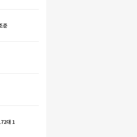
정조준
72대 1