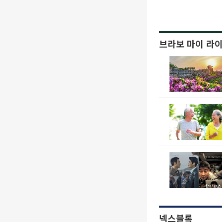
브라보 마이 라
넥스블록