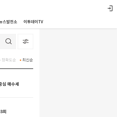
뉴스발전소
이투데이TV
정확도순
최신순
중심 매수세
93회