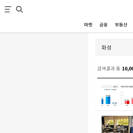
마켓
금융
부동산
검색결과 총
10,0