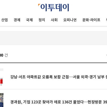
산업
경제
국제
정치
사회
오피니언
문화·라이프
00
건
강남·서초 아파트값 오름폭 보합 근접⋯서울 외곽·경기 남부 
경과원, 기업 123곳 찾아가 애로 136건 풀었다…현장방문 3