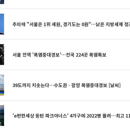
추미애 "서울은 1위 세원, 경기도는 0원"…낡은 지방세제 
서울 전역 '폭염중대경보'…전국 224곳 폭염특보
39도까지 치솟는다⋯수도권ㆍ광양 폭염중대경보 [날씨]
'e편한세상 동탄 파크아너스' 4가구에 2022명 몰려⋯최고 11