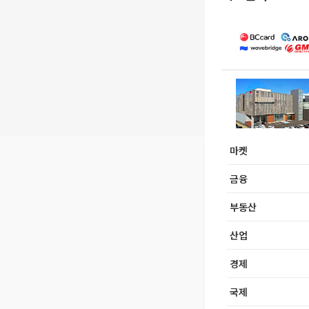
마켓
금융
부동산
산업
경제
국제