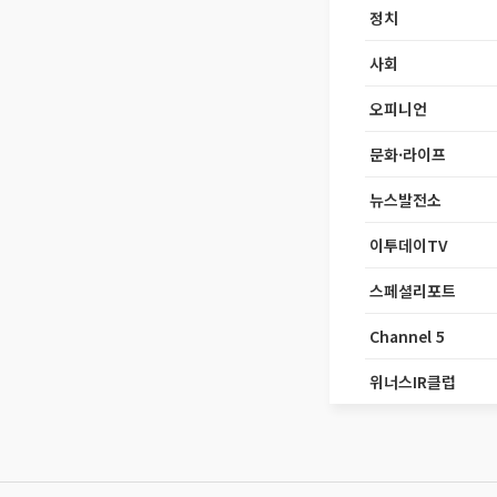
정치
사회
오피니언
문화·라이프
뉴스발전소
이투데이TV
스페셜리포트
Channel 5
위너스IR클럽