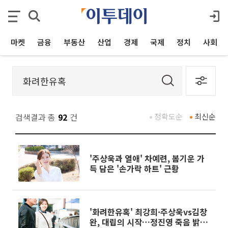
마켓
금융
부동산
산업
경제
국제
정치
사회
검색결과 총
92
건
정확도순
최신순
'주상욱과 열애' 차예련, 봄기운 가
득 담은 '손가락 하트' 근황
'화려한유혹' 최강희·주상욱vs김창
완, 대립의 시작…정진영 죽음 밝힐