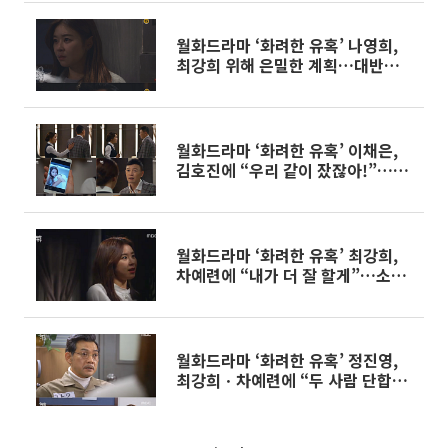
월화드라마 ‘화려한 유혹’ 나영희,
최강희 위해 은밀한 계획…대반전
예고
월화드라마 ‘화려한 유혹’ 이채은,
김호진에 “우리 같이 잤잖아!”…차
예련 ‘버럭’
월화드라마 ‘화려한 유혹’ 최강희,
차예련에 “내가 더 잘 할게”…소름
돋는 복수
월화드라마 ‘화려한 유혹’ 정진영,
최강희ㆍ차예련에 “두 사람 단합해
야 해!”