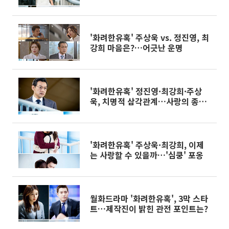
까
'화려한유혹' 주상욱 vs. 정진영, 최
강희 마음은?…어긋난 운명
'화려한유혹' 정진영·최강희·주상
욱, 치명적 삼각관계…사랑의 종착
점은?
'화려한유혹' 주상욱·최강희, 이제
는 사랑할 수 있을까…'심쿵' 포옹
월화드라마 '화려한유혹', 3막 스타
트…제작진이 밝힌 관전 포인트는?